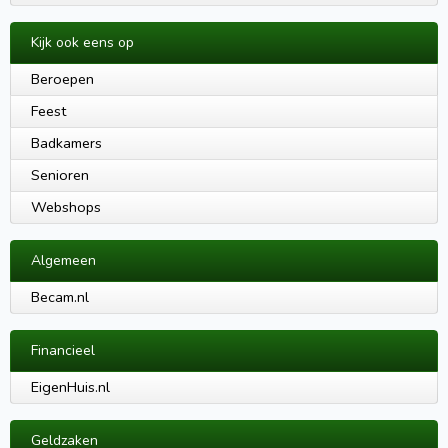
Kijk ook eens op
Beroepen
Feest
Badkamers
Senioren
Webshops
Algemeen
Becam.nl
Financieel
EigenHuis.nl
Geldzaken